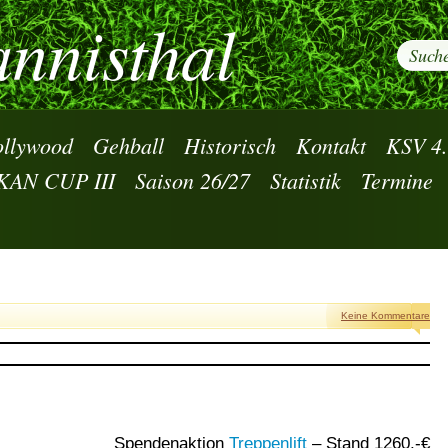
nnisthal
llywood
Gehball
Historisch
Kontakt
KSV 4
KAN CUP III
Saison 26/27
Statistik
Termine
Keine Kommentare
Spendenaktion
Treppenlift
– Stand 1260,-€