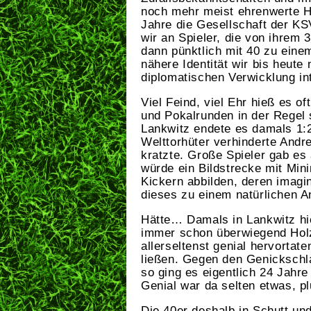
noch mehr meist ehrenwerte H
Jahre die Gesellschaft der K
wir an Spieler, die von ihrem 
dann pünktlich mit 40 zu eine
nähere Identität wir bis heute
diplomatischen Verwicklung i
Viel Feind, viel Ehr hieß es of
und Pokalrunden in der Regel
Lankwitz endete es damals 1:2
Welttorhüter verhinderte Andr
kratzte. Große Spieler gab es
würde ein Bildstrecke mit Mi
Kickern abbilden, deren imag
dieses zu einem natürlichen A
Hätte… Damals in Lankwitz hie
immer schon überwiegend Holz
allerseltenst genial hervortat
ließen. Gegen den Genickschl
so ging es eigentlich 24 Jahre
Genial war da selten etwas, p
Die 40er deshalb in Schutt un