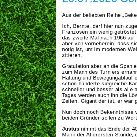
Aus der beliebten Reihe „Beke
Ich, Bernte, darf hier nun zu
Franzosen ein wenig getröstet 
das zweite Mal nach 1966 auf 
aber von vorneherein, dass si
nötig ist, um im modernen Welt
zitieren.
Gratulation aber an die Spani
zum Mann des Turniers ernannt 
Haltung und Bewegungablauf er
schon hunderte siegreiche Käm
schneller und besser als alle 
Tages werden auch ihn die Lö
Zeiten, Gigant der ist, er wa
Nun doch noch Bekenntnisse v
beiden Gründer sollen zu Wo
Justus
nimmt das Ende der 40
Mann der Allerersten Stunde, 