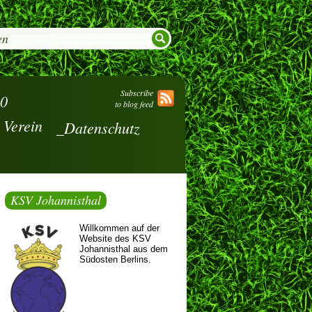
Subscribe
.0
to blog feed
Verein
_Datenschutz
KSV Johannisthal
Willkommen auf der
Website des KSV
Johannisthal aus dem
Südosten Berlins.