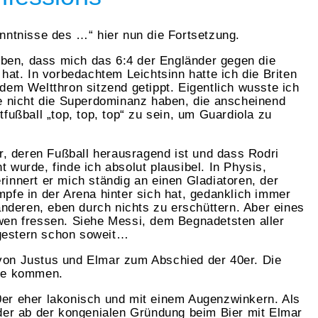
nntnisse des …“ hier nun die Fortsetzung.
geben, dass mich das 6:4 der Engländer gegen die
hat. In vorbedachtem Leichtsinn hatte ich die Briten
dem Weltthron sitzend getippt. Eigentlich wusste ich
e nicht die Superdominanz haben, die anscheinend
fußball „top, top, top“ zu sein, um Guardiola zu
er, deren Fußball herausragend ist und dass Rodri
wurde, finde ich absolut plausibel. In Physis,
innert er mich ständig an einen Gladiatoren, der
pfe in der Arena hinter sich hat, gedanklich immer
anderen, eben durch nichts zu erschüttern. Aber eines
wen fressen. Siehe Messi, dem Begnadetsten aller
r gestern schon soweit…
on Justus und Elmar zum Abschied der 40er. Die
rte kommen.
er eher lakonisch und mit einem Augenzwinkern. Als
der ab der kongenialen Gründung beim Bier mit Elmar