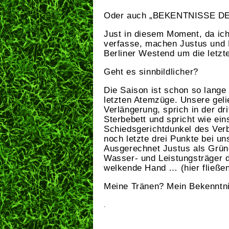
Oder auch „BEKENTNISSE 
Just in diesem Moment, da ich
verfasse, machen Justus und M
Berliner Westend um die letz
Geht es sinnbildlicher?
Die Saison ist schon so lange
letzten Atemzüge. Unsere gelie
Verlängerung, sprich in der dr
Sterbebett und spricht wie ein
Schiedsgerichtdunkel des Verb
noch letzte drei Punkte bei un
Ausgerechnet Justus als Grün
Wasser- und Leistungsträger d
welkende Hand … (hier fließe
Meine Tränen? Mein Bekenntn
.
.