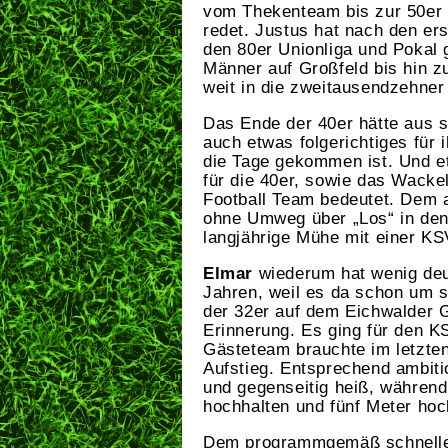
vom Thekenteam bis zur 50er a
redet. Justus hat nach den ers
den 80er Unionliga und Pokal g
Männer auf Großfeld bis hin z
weit in die zweitausendzehner
Das Ende der 40er hätte aus s
auch etwas folgerichtiges für
die Tage gekommen ist. Und e
für die 40er, sowie das Wacke
Football Team bedeutet. Dem ak
ohne Umweg über „Los“ in den 
langjährige Mühe mit einer KS
Elmar
wiederum hat wenig deut
Jahren, weil es da schon um s
der 32er auf dem Eichwalder G
Erinnerung. Es ging für den K
Gästeteam brauchte im letzten
Aufstieg. Entsprechend ambiti
und gegenseitig heiß, während
hochhalten und fünf Meter hoc
Dem programmgemäß schnellen 