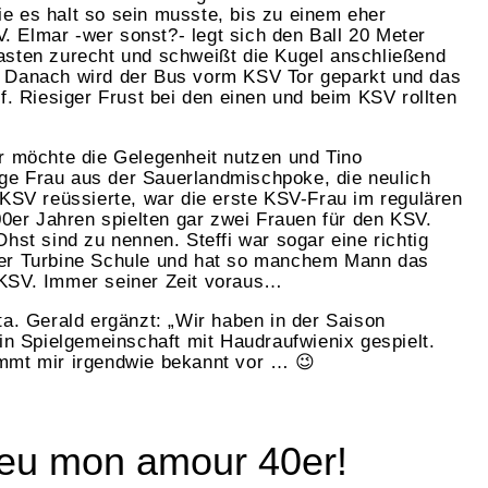
wie es halt so sein musste, bis zu einem eher
SV. Elmar -wer sonst?- legt sich den Ball 20 Meter
asten zurecht und schweißt die Kugel anschließend
 Danach wird der Bus vorm KSV Tor geparkt und das
f. Riesiger Frust bei den einen und beim KSV rollten
r möchte die Gelegenheit nutzen und Tino
unge Frau aus der Sauerlandmischpoke, die neulich
 KSV reüssierte, war die erste KSV-Frau im regulären
00er Jahren spielten gar zwei Frauen für den KSV.
hst sind zu nennen. Steffi war sogar eine richtig
der Turbine Schule und hat so manchem Mann das
KSV. Immer seiner Zeit voraus…
ta. Gerald ergänzt: „Wir haben in der Saison
in Spielgemeinschaft mit Haudraufwienix gespielt.
mmt mir irgendwie bekannt vor … 😉
ieu mon amour 40er!