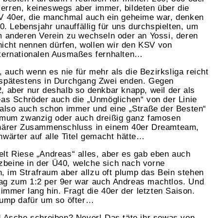
erren, keineswegs aber immer, bildeten über die
SV 40er, die manchmal auch ein geheime war, denken
30. Lebensjahr unauffällig für uns durchspielten, um
m anderen Verein zu wechseln oder an Yossi, deren
 nicht nennen dürfen, wollen wir den KSV von
nternationalen Ausmaßes fernhalten…
t, auch wenn es nie für mehr als die Bezirksliga reicht
 spätestens in Durchgang Zwei enden. Gegen
, aber nur deshalb so denkbar knapp, weil der als
eas Schröder auch die „Unmöglichen“ von der Linie
 also auch schon immer und eine „Straße der Besten“
nimum zwanzig oder auch dreißig ganz famosen
inärer Zusammenschluss in einem 40er Dreamteam,
nwärter auf alle Titel gemacht hätte…
lt Riese „Andreas“ alles, aber es gab eben auch
beine in der Ü40, welche sich nach vorne
en, im Strafraum aber allzu oft plump das Bein stehen
ag zum 1:2 per 9er war auch Andreas machtlos. Und
 immer lang hin. Fragt die 40er der letzten Saison.
lump dafür um so öfter…
d Asche schreiben? Never! Das täte ihr sowas von