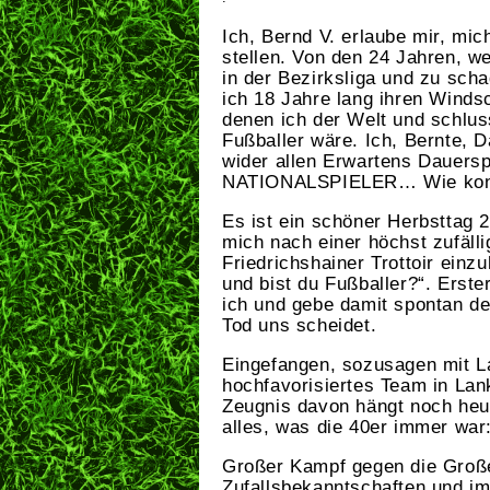
Ich, Bernd V. erlaube mir, mic
stellen. Von den 24 Jahren, w
in der Bezirksliga und zu scha
ich 18 Jahre lang ihren Winds
denen ich der Welt und schlus
Fußballer wäre. Ich, Bernte, 
wider allen Erwartens Dauerspi
NATIONALSPIELER… Wie konn
Es ist ein schöner Herbsttag 
mich nach einer höchst zufälli
Friedrichshainer Trottoir einz
und bist du Fußballer?“. Erst
ich und gebe damit spontan de
Tod uns scheidet.
Eingefangen, sozusagen mit La
hochfavorisiertes Team in Lank
Zeugnis davon hängt noch heute
alles, was die 40er immer war
Großer Kampf gegen die Großen
Zufallsbekanntschaften und im