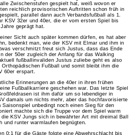
lle Zwischenstufen gespielt hat, weiß wovon er
ten reichlich provisorischen Auftritten schon früh in
espielt, parallel dann auch Verbandsfußball als 1.
ur KSV 32er und 40er, die er vom ersten Spiel bis
 Jahre geprägt hat.
einer Sicht auch später kommen dürfen, es hat aber
 ihn, bedenkt man, wie der KSV mit Elmar und ihm in
twas verschmitzt freut sich Justus, dass das Ende
ln der 50er zugleich der Anfang für das Walking
tuell fußballinvaliden Justus zuliebe geht es also
Orthopädischen Fußball und somit bleibt ihm die
V 60er erspart.
liche Erinnerungen an die 40er in ihren frühen
eine Fußballkarriere geschehen war. Das letzte Spiel
roßfeldrasen ist ihm dafür um so lebendiger in
SV damals um nichts mehr, aber das hochfavorisierte
 Saisonspiel unbedingt noch einen Sieg für den
oniert machte sich die Truppe vor dem Spiel warm
 die KSV Jungs sich in bewährter Art mit dreimal Ball
h und runter warmlaufen begnügten.
0:1 für die Gäste folgte eine Abwehrschlacht bis