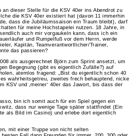
h an dieser Stelle für die KSV 40er ins Abendrot zu
elche die KSV 40er existiert hat (davon 11 immerhin
de, dass die Jubiläumssaison ein Traum bleibt), darf
chatten für meine Hochstapelei nutzen. 18 Jahre, in
sendlich auch mir vorgaukeln kann, dass ich ein
Dauerläufer und Rumpelfuß vor dem Herrn, werde
eler, Kapitän, Teamverantwortlicher/Trainer,
te das passieren?
2008 als ausgerechnet Björn zum Sprint ansetzt, um
gen Begegnung (gibt es eigentlich Zufälle?) auf
uholen, atemlos fragend: „Bist du eigentlich schon 40
eres wahrheitsgetreu, zweites frech behauptend, nicke
m KSV und ‚meiner‘ 40er das Jawort, bis dass der
sso, bin ich somit auch für ein Spiel gegen ein
witz, dass nur wenige Tage später stattfindet (Ein
 als Bild im Casino) und erlebe dort eigentlich
:
, mit einer Truppe von nicht selten
 besten Fall dann Freunden für immer. 200, 300 oder